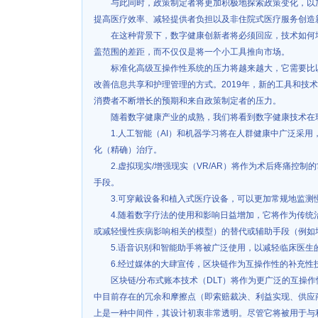
与此同时，政策制定者将更加积极地探索政策变化，以
提高医疗效率、减轻提供者负担以及非住院式医疗服务创造
在这种背景下，数字健康创新者将必须回应，技术如何
盖范围的差距，而不仅仅是将一个小工具推向市场。
标准化高级互操作性系统的压力将越来越大，它需要比
改善信息共享和护理管理的方式。2019年，新的工具和技
消费者不断增长的预期和来自政策制定者的压力。
随着数字健康产业的成熟，我们将看到数字健康技术在
1.人工智能（AI）和机器学习将在人群健康中广泛采
化（精确）治疗。
2.虚拟现实/增强现实（VR/AR）将作为术后疼痛控
手段。
3.可穿戴设备和植入式医疗设备，可以更加常规地监测
4.随着数字疗法的使用和影响日益增加，它将作为传
或减轻慢性疾病影响相关的模型）的替代或辅助手段（例如
5.语音识别和智能助手将被广泛使用，以减轻临床医生
6.经过媒体的大肆宣传，区块链作为互操作性的补充性技
区块链/分布式账本技术（DLT）将作为更广泛的互操作
中目前存在的冗余和摩擦点（即索赔裁决、利益实现、供应商
上是一种中间件，其设计初衷非常透明。尽管它将被用于与