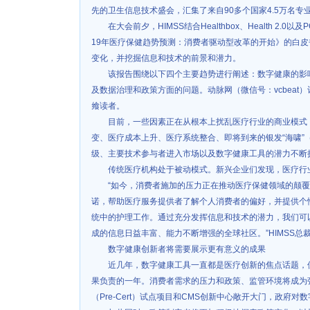
先的卫生信息技术盛会，汇集了来自90多个国家4.5万名
在大会前夕，HIMSS结合Healthbox、Health 2.0以
19年医疗保健趋势预测：消费者驱动型改革的开始》的白
变化，并挖掘信息和技术的前景和潜力。
该报告围绕以下四个主要趋势进行阐述：数字健康的影
及数据治理和政策方面的问题。动脉网（微信号：vcbeat
飨读者。
目前，一些因素正在从根本上扰乱医疗行业的商业模式
变、医疗成本上升、医疗系统整合、即将到来的银发“海啸”
级、主要技术参与者进入市场以及数字健康工具的潜力不断
传统医疗机构处于被动模式。新兴企业们发现，医疗行
“如今，消费者施加的压力正在推动医疗保健领域的颠
诺，帮助医疗服务提供者了解个人消费者的偏好，并提供个
统中的护理工作。通过充分发挥信息和技术的潜力，我们可
成的信息日益丰富、能力不断增强的全球社区。”HIMSS总裁兼
数字健康创新者将需要展示更有意义的成果
近几年，数字健康工具一直都是医疗创新的焦点话题，但
果负责的一年。消费者需求的压力和政策、监管环境将成为
（Pre-Cert）试点项目和CMS创新中心敞开大门，政府