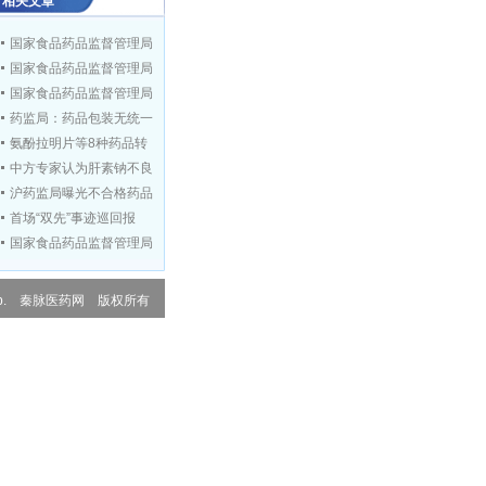
相关文章
国家食品药品监督管理局
国家食品药品监督管理局
国家食品药品监督管理局
药监局：药品包装无统一
氨酚拉明片等8种药品转
中方专家认为肝素钠不良
沪药监局曝光不合格药品
首场“双先”事迹巡回报
国家食品药品监督管理局
邵明立会见美国商务部副
 Corp. 秦脉医药网 版权所有