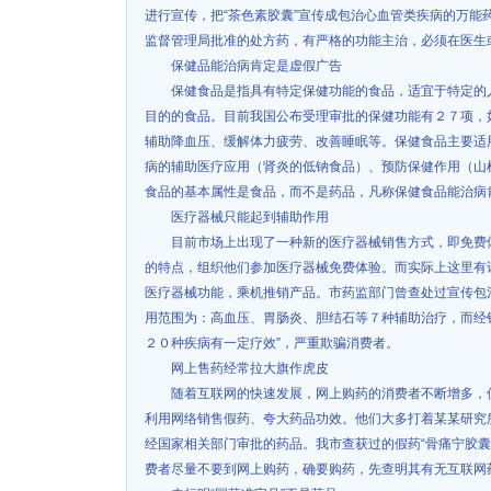
进行宣传，把“茶色素胶囊”宣传成包治心血管类疾病的万能
监督管理局批准的处方药，有严格的功能主治，必须在医生
保健品能治病肯定是虚假广告
保健食品是指具有特定保健功能的食品，适宜于特定的
目的的食品。目前我国公布受理审批的保健功能有２７项，
辅助降血压、缓解体力疲劳、改善睡眠等。保健食品主要适
病的辅助医疗应用（肾炎的低钠食品）、预防保健作用（山
食品的基本属性是食品，而不是药品，凡称保健食品能治病
医疗器械只能起到辅助作用
目前市场上出现了一种新的医疗器械销售方式，即免费
的特点，组织他们参加医疗器械免费体验。而实际上这里有
医疗器械功能，乘机推销产品。市药监部门曾查处过宣传包治
用范围为：高血压、胃肠炎、胆结石等７种辅助治疗，而经
２０种疾病有一定疗效”，严重欺骗消费者。
网上售药经常拉大旗作虎皮
随着互联网的快速发展，网上购药的消费者不断增多，
利用网络销售假药、夸大药品功效。他们大多打着某某研究
经国家相关部门审批的药品。我市查获过的假药“骨痛宁胶囊
费者尽量不要到网上购药，确要购药，先查明其有无互联网