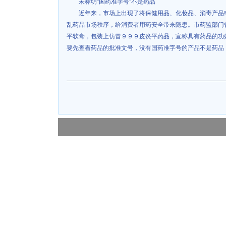
未标明“国药准字号”不是药品
近年来，市场上出现了将保健用品、化妆品、消毒产品
乱药品市场秩序，给消费者用药安全带来隐患。市药监部门
平软膏，包装上仿冒９９９皮炎平药品，宣称具有药品的功
要先查看药品的批准文号，没有国药准字号的产品不是药品