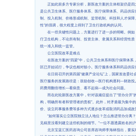
正如此前多方专家分析，新医改方案的主体框架仍是四大
是公共卫生体系、医疗服务体系、医疗保障体系、药品供应体
制、投入机制、价格形成机制、监管机制、科技和人才保障
性”的强调，很大程度上得到了卫生行政机构的认同。
在一些关键性问题上，方案进行了进一步的明晰。例如
疗卫生机构，不论所有制、投资主体、隶属关系和经营性质
统一准入和统一监管。
公立医院改革是难点
在医改方案的“四梁”中，公共卫生体系和医疗保障体系
区已开始试行，争议也相对较小。医疗服务体系和药品供应
在日前召开的第四届“健康产业论坛”上，国家发改委社
医疗服务的发展路径是：鼓励创收—医疗机构逐利—财政投
药费用翻倍增长—看病贵、看不起病—成为社会问题。
而在此轮新医改方案中，针对该顽症提出了“管办分开”
构，明确所有者和管理者的责权”。此外，对矛盾最为集中
价、设立药事服务费等多种方式逐步改革或取消药品加成政
“如何落实公立医院独立法人地位？怎么推进管办分离
见稿里没看到建立这些机制的细节。”一位不愿透露姓名的
北京宝蓝汇医药咨询公司首席咨询师李海林指出，要实