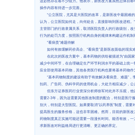
这必然存在着不少阻力。他表示，新医改方案虽然总体目标
操作内容有待进一步完善。
“公立医院，尤其是大医院的改革，是新医改中最困难的
认为，公立医院如何走，向何处去，直接影响到医改进程。
主管部门的行政隶属关系，取消医院负责人的行政级别，改
行为的处罚力度，按照医疗机构自身的规律来构建运作机制
“看病贵”难题待解
如何有效缓解药价高企、“看病贵”是新医改面临的现实
在此次的医改方案中，基本药物的供给被描述为“由国
减少中间环节，在合理确定生产环节利润水平的基础上统一制
应全部使用基本药物，其他各类医疗机构也要将基本药物作
“基本药物制度的建设有助于有效解决看病贵、难题”，
扣药、广告药、伪科学药的使用机会，大处方相应减少，公
但东方证券医药行业资深分析师徐军对此并不乐观，他
需要2-3年，因为这需要其他医改制度的配合，特别是医疗
别大，特别是大型医院。如果要取消“以药养医”制度，需要
提高医生的服务价格，这也非常困难。然而，目前的新医改
药物制度真正实施可能还需要一段漫长时间。能否有效，一
求新医改对利益格局进行更清晰、更正确的界定。
《国际金融报》 (2008