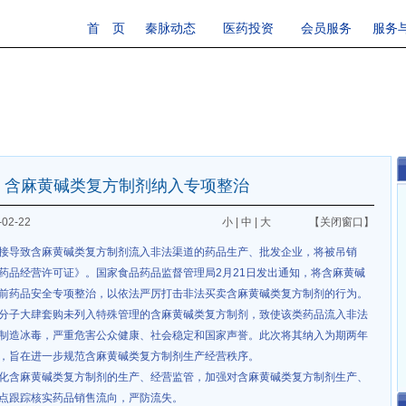
首 页
秦脉动态
医药投资
会员服务
服务
含麻黄碱类复方制剂纳入专项整治
02-22
小
|
中
|
大
【关闭窗口】
接导致含麻黄碱类复方制剂流入非法渠道的药品生产、批发企业，将被吊销
药品经营许可证》。国家食品药品监督管理局2月21日发出通知，将含麻黄碱
前药品安全专项整治，以依法严厉打击非法买卖含麻黄碱类复方制剂的行为。
分子大肆套购未列入特殊管理的含麻黄碱类复方制剂，致使该类药品流入非法
制造冰毒，严重危害公众健康、社会稳定和国家声誉。此次将其纳入为期两年
，旨在进一步规范含麻黄碱类复方制剂生产经营秩序。
化含麻黄碱类复方制剂的生产、经营监管，加强对含麻黄碱类复方制剂生产、
点跟踪核实药品销售流向，严防流失。