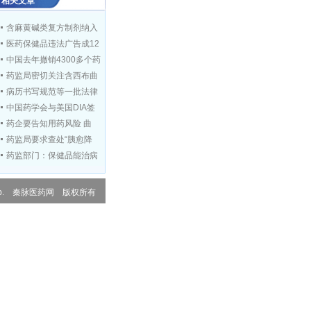
相关文章
含麻黄碱类复方制剂纳入
医药保健品违法广告成12
中国去年撤销4300多个药
药监局密切关注含西布曲
病历书写规范等一批法律
中国药学会与美国DIA签
药企要告知用药风险 曲
药监局要求查处“胰愈降
药监部门：保健品能治病
国家食品药品监督管理局
 Corp. 秦脉医药网 版权所有